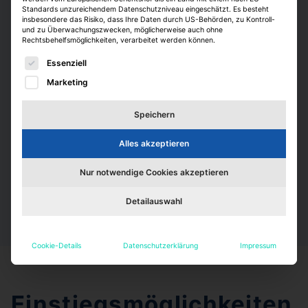
Standards unzureichendem Datenschutzniveau eingeschätzt. Es besteht
Wen wir suchen
insbesondere das Risiko, dass Ihre Daten durch US-Behörden, zu Kontroll-
und zu Überwachungszwecken, möglicherweise auch ohne
Studenten, Absolventen, Young Professionals &
Rechtsbehelfsmöglichkeiten, verarbeitet werden können.
Specialists aus den Bereichen Leasing, Construction,
Es folgt eine Liste der Service-Gruppen, für die eine E
Essenziell
Facilities & Store Design
Marketing
Speichern
Alles akzeptieren
Was wir bieten
Nur notwendige Cookies akzeptieren
https://career.hm.com/de-de/culture-and-benefits/
Detailauswahl
Cookie-Details
Datenschutzerklärung
Impressum
Einstiegsmöglichkeiten