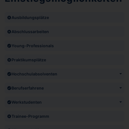
Ausbildungsplätze
Abschlussarbeiten
Young-Professionals
Praktikumsplätze
Hochschulabsolventen
https://career.hm.com/de-de/discover-our-work-areas/
Berufserfahrene
https://career.hm.com/de-de/discover-our-work-areas/
Werkstudenten
https://career.hm.com/de-de/discover-our-work-areas/
Trainee-Programm