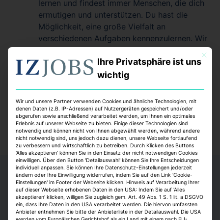
lernen und findest immer Menschen, die dich
ermutigen und unterstützen. Du hast die
Möglichkeit, eine große Vielfalt an
verschiedenen Aufgaben kennenzulernen. Wir
von H&M laden dich dazu ein, bei uns “du
Mit dies
Ihre Privatsphäre ist uns
selbst” zu sein, zu wachsen & etwas zu
bewegen. Hilf uns, die Zukunft einer ganzen
wichtig
Branche neu zu gestalten und dafür zu sorgen,
dass jeder und jede auf der Welt gut aussieht,
Wir und unsere Partner verwenden Cookies und ähnliche Technologien, mit
sich gut fühlt und Gutes tun kann.
denen Daten (z.B. IP-Adressen) auf Nutzergeräten gespeichert und/oder
abgerufen sowie anschließend verarbeitet werden, um Ihnen ein optimales
Erlebnis auf unserer Webseite zu bieten. Einige dieser Technologien sind
notwendig und können nicht von Ihnen abgewählt werden, während andere
nicht notwendig sind, uns jedoch dazu dienen, unsere Webseite fortlaufend
zu verbessern und wirtschaftlich zu betreiben. Durch Klicken des Buttons
'Alles akzeptieren' können Sie in den Einsatz der nicht notwendigen Cookies
einwilligen. Über den Button 'Detailauswahl' können Sie Ihre Entscheidungen
individuell anpassen. Sie können Ihre Datenschutz-Einstellungen jederzeit
ändern oder Ihre Einwilligung widerrufen, indem Sie auf den Link 'Cookie-
Einstellungen' im Footer der Webseite klicken. Hinweis auf Verarbeitung Ihrer
auf dieser Webseite erhobenen Daten in den USA: Indem Sie auf 'Alles
akzeptieren' klicken, willigen Sie zugleich gem. Art. 49 Abs. 1 S. 1 lit. a DSGVO
ein, dass Ihre Daten in den USA verarbeitet werden. Die hiervon umfassten
Anbieter entnehmen Sie bitte der Anbieterliste in der Detailauswahl. Die USA
werden vom Europäischen Gerichtshof als ein Land mit einem nach EU-