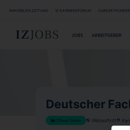
IMMOBILIEN ZEITUNG
IZ KARRIEREFORUM
CAREER PIONEER
JOBS
ARBEITGEBER
Deutscher Fa
Webauftritt
Karr
Offene Stellen