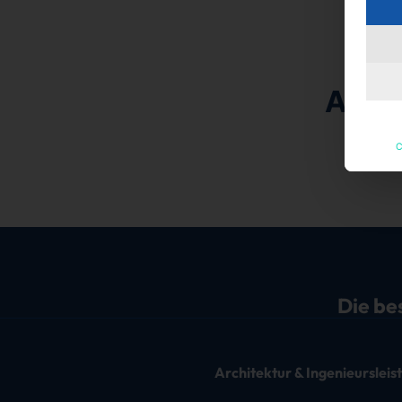
Aktu
C
Derzeit
Die be
Architektur & Ingenieurslei