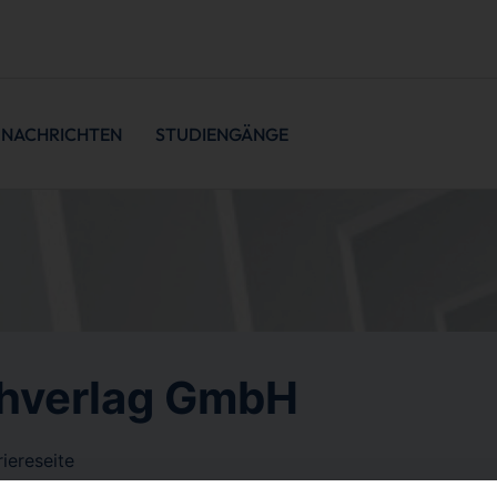
NACHRICHTEN
STUDIENGÄNGE
chverlag GmbH
iereseite