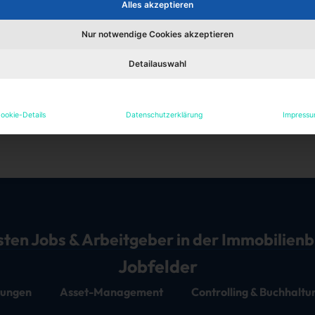
Alles akzeptieren
Nur notwendige Cookies akzeptieren
Detailauswahl
elle Stellen des Unterne
ookie-Details
Datenschutzerklärung
Impress
 hat das Unternehmen keine Stellenangebote bei uns veröffe
sten Jobs & Arbeitgeber in der Immobilien
Jobfelder
stungen
Asset-Management
Controlling & Buchhaltu