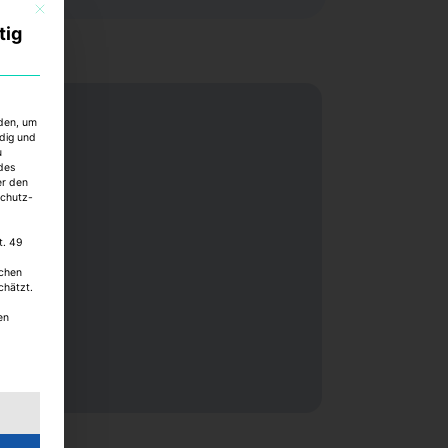
Mit diesem Button wird der Dialog geschlossen. Seine Funktionalität ist identisch mi
tig
rden, um
ndig und
u
des
er den
schutz-
t. 49
schen
chätzt.
en
ng erteilt werden kann. Die erste Service-Gruppe ist essenzi