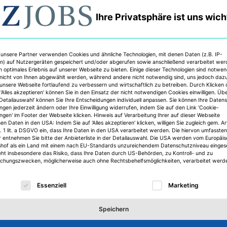
Ihre Privatsphäre ist uns wich
 unsere Partner verwenden Cookies und ähnliche Technologien, mit denen Daten (z.B. IP-
n) auf Nutzergeräten gespeichert und/oder abgerufen sowie anschließend verarbeitet we
n optimales Erlebnis auf unserer Webseite zu bieten. Einige dieser Technologien sind notwe
nicht von Ihnen abgewählt werden, während andere nicht notwendig sind, uns jedoch daz
 unsere Webseite fortlaufend zu verbessern und wirtschaftlich zu betreiben. Durch Klicken 
'Alles akzeptieren' können Sie in den Einsatz der nicht notwendigen Cookies einwilligen. Üb
'Detailauswahl' können Sie Ihre Entscheidungen individuell anpassen. Sie können Ihre Daten
ungen jederzeit ändern oder Ihre Einwilligung widerrufen, indem Sie auf den Link 'Cookie-
ungen' im Footer der Webseite klicken. Hinweis auf Verarbeitung Ihrer auf dieser Webseite
n Daten in den USA: Indem Sie auf 'Alles akzeptieren' klicken, willigen Sie zugleich gem. Ar
. 1 lit. a DSGVO ein, dass Ihre Daten in den USA verarbeitet werden. Die hiervon umfassten
r entnehmen Sie bitte der Anbieterliste in der Detailauswahl. Die USA werden vom Europäi
shof als ein Land mit einem nach EU-Standards unzureichendem Datenschutzniveau einges
eht insbesondere das Risiko, dass Ihre Daten durch US-Behörden, zu Kontroll- und zu
hungszwecken, möglicherweise auch ohne Rechtsbehelfsmöglichkeiten, verarbeitet werd
lgt eine Liste der Service-Gruppen, für die eine Einwilligu
Essenziell
Marketing
Speichern