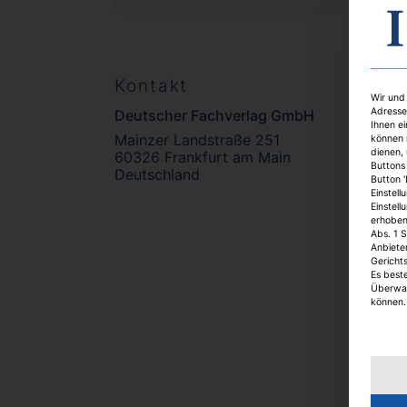
Kontakt
Wir und
Adresse
Deutscher Fachverlag GmbH
Ihnen ei
Mainzer Landstraße 251
können 
dienen,
60326 Frankfurt am Main
Buttons 
Deutschland
Button 
Einstell
Einstell
erhobene
Abs. 1 S
Anbiete
Gericht
Es best
Überwac
können.
Es fo