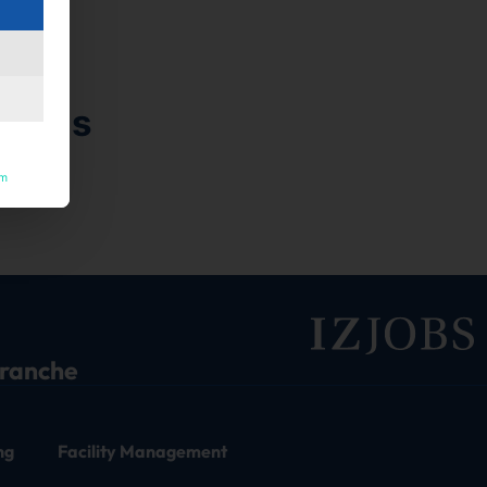
hmens
um
ntlicht.
branche
ng
Facility Management