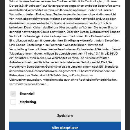
Wir und unsere Partner verwenden Cookies und ähnliche Technologien, mit denen
Daten (z.B. IP-Adressen) auf Nutzergeräten gespeichert und/oder abgerufen sowie
WestInvest: Schwanke tritt in den Ruhestand
anschließend verarbeitet werden, um Ihnen ein optimales Erlebnis auf unserer
Webseite zu bieten. Einige dieser Technologien sind notwendig und können nicht
von Ihnen abgewählt werden, während andere nicht notwendig sind, uns jedoch
dazu dienen, unsere Webseite fortlaufend zu verbessern und wirtschaftlich zu
IZ
30.11.2024
betreiben. Durch Klicken des Buttons 'Alles akzeptieren' können Sie in den Einsatz
Zum Artikel
der nicht notwendigen Cookies einwilligen. Über den Button 'Detailauswahl' können
Sie Ihre Entscheidungen individuell anpassen. Sie können Ihre Datenschutz-
Einstellungen jederzeit ändern oder Ihre Einwilligung widerrufen, indem Sie auf den
Link 'Cookie-Einstellungen' im Footer der Webseite klicken. Hinweis auf
Verarbeitung Ihrer auf dieser Webseite erhobenen Daten in den USA: Indem Sie auf
'Alles akzeptieren' klicken, willigen Sie zugleich gem. Art. 49 Abs. 1 S. 1 lit. a DSGVO
ein, dass Ihre Daten in den USA verarbeitet werden. Die hiervon umfassten
Anbieter entnehmen Sie bitte der Anbieterliste in der Detailauswahl. Die USA
werden vom Europäischen Gerichtshof als ein Land mit einem nach EU-Standards
unzureichendem Datenschutzniveau eingeschätzt. Es besteht insbesondere das
Risiko, dass Ihre Daten durch US-Behörden, zu Kontroll- und zu
Überwachungszwecken, möglicherweise auch ohne Rechtsbehelfsmöglichkeiten,
verarbeitet werden können.
Köpfe
Es folgt eine Liste der Service-Gruppen, für die eine Einwi
Essenziell
Wolter wechselt von Schroder Property zur
Marketing
WestInvest
Speichern
IZ
30.11.2024
Zum Artikel
Alles akzeptieren