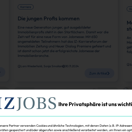
Karriere
Ka
Die jungen Profis kommen
Ma
Eine neue Generation junger, gut ausgebildeter
st
Immobilienprofis steht in den Startlöchern. Damit war die
Zeit reif für eine neue Form von Jobmesse: Mit 650
An 
angemeldeten Teilnehmern hat das IZ-Karriereforum der
Mas
Immobilien Zeitung und Heuer Dialog Premiere gefeiert und
geh
ist damit schon jetzt die erfolgreichste Jobmesse der
fol
Immobilienbranche.
S
Lars Wiederhold, Sonja Smalian
30.11.2024
Zum Artikel
Ihre Privatsphäre ist uns wicht
unsere Partner verwenden Cookies und ähnliche Technologien, mit denen Daten (z.B. IP-Adressen
räten gespeichert und/oder abgerufen sowie anschließend verarbeitet werden, um Ihnen ein opt
Ka