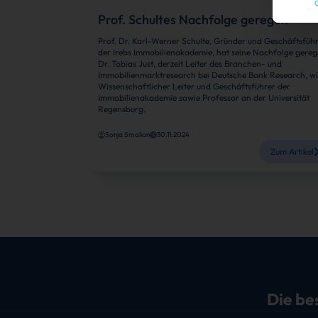
C
Prof. Schultes Nachfolge geregelt
Prof. Dr. Karl-Werner Schulte, Gründer und Geschäftsfüh
der Irebs Immobilienakademie, hat seine Nachfolge gerege
Dr. Tobias Just, derzeit Leiter des Branchen- und
Immobilienmarktresearch bei Deutsche Bank Research, w
Wissenschaftlicher Leiter und Geschäftsführer der
Immobilienakademie sowie Professor an der Universität
Regensburg.
Sonja Smalian
30.11.2024
Zum Artikel
Die be