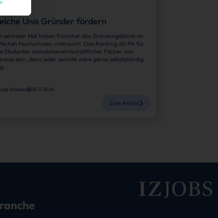
m
lche Unis Gründer fördern
 sechsten Mal haben Forscher das Gründungsklima an
tschen Hochschulen untersucht. Das Ranking dürfte für
le Studenten immobilienwirtschaftlicher Fächer von
eresse sein, denn jeder sechste wäre gerne selbstständig
ig.
onja Smalian
30.11.2024
Zum Artikel
branche