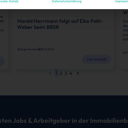
ookie-Details
Datenschutzerklärung
Impressu
Köpfe
We
rer
Harald Herrmann folgt auf Elke Pahl-
lt:
Zum
deu
Weber beim BBSR
ird
vie
Int
tät
Sonja Smalian
30.11.2024
S
Zum Artikel
1
2
3
4
sten Jobs & Arbeitgeber in der Immobilien