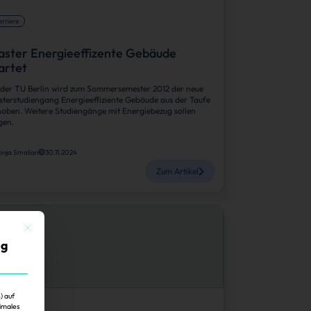
rriere
ster Energieeffizente Gebäude
artet
der TU Berlin wird zum Sommersemester 2012 der neue
terstudiengang Energieeffiziente Gebäude aus der Taufe
oben. Weitere Studiengänge mit Energiebezug sollen
gen.
onja Smalian
30.11.2024
Zum Artikel
Mit diesem Button wird der Dialog geschlossen. Seine Funktionalität ist identisch mit der 
ig
) auf
imales
rriere