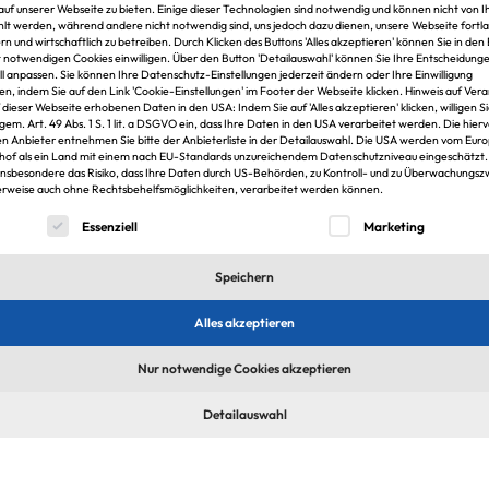
 auf unserer Webseite zu bieten. Einige dieser Technologien sind notwendig und können nicht von 
Köpfe
t werden, während andere nicht notwendig sind, uns jedoch dazu dienen, unsere Webseite fortl
We
rn und wirtschaftlich zu betreiben. Durch Klicken des Buttons 'Alles akzeptieren' können Sie in den 
z
t notwendigen Cookies einwilligen. Über den Button 'Detailauswahl' können Sie Ihre Entscheidung
Vorstand tritt zurück
ell anpassen. Sie können Ihre Datenschutz-Einstellungen jederzeit ändern oder Ihre Einwilligung
en, indem Sie auf den Link 'Cookie-Einstellungen' im Footer der Webseite klicken. Hinweis auf Ver
Von
Prof. Dr.-Ing. Josef Zimmermann und Dr. Lars B. Schöne
f dieser Webseite erhobenen Daten in den USA: Indem Sie auf 'Alles akzeptieren' klicken, willigen S
eig
haben mit sofortiger Wirkung ihren Rücktritt als Vorstand
 gem. Art. 49 Abs. 1 S. 1 lit. a DSGVO ein, dass Ihre Daten in den USA verarbeitet werden. Die hier
Wis
des Vereins agenda4 erklärt. Grund sind Unstimmigkeiten
n Anbieter entnehmen Sie bitte der Anbieterliste in der Detailauswahl. Die USA werden vom Eur
koo
über eine mögliche Fusion des Vereins mit der gif
hof als ein Land mit einem nach EU-Standards unzureichendem Datenschutzniveau eingeschätzt.
sie
Gesellschaft für Immobilienforschung.
insbesondere das Risiko, dass Ihre Daten durch US-Behörden, zu Kontroll- und zu Überwachungs
Wis
rweise auch ohne Rechtsbehelfsmöglichkeiten, verarbeitet werden können.
ein
lgt eine Liste der Service-Gruppen, für die eine Einwilligung er
Essenziell
Marketing
Thomas Porten
30.11.2024
S
Zum Artikel
Speichern
Alles akzeptieren
Nur notwendige Cookies akzeptieren
Detailauswahl
Ka