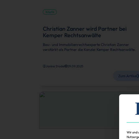
Köpfe
Christian Zanner wird Partner bei
Kemper Rechtsanwälte
Bau- und Immobilienrechtsexperte Christian Zanner
verstärkt als Partner die Kanzlei Kemper Rechtsanwälte.
Janina Stadel
29.09.2025
Zum Artikel
Wir und 
Nutzerge