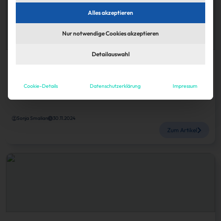
Alles akzeptieren
Nur notwendige Cookies akzeptieren
Detailauswahl
Köpfe
Knoflach übernimmt Aufsichtsratsvorsitz bei TLG
Cookie-Details
Datenschutzerklärung
Impressum
Immobilien
Sonja Smalian
30.11.2024
Zum Artikel