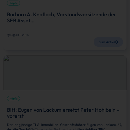
Köpfe
Barbara A. Knoflach, Vorstandsvorsitzende der
SEB Asset…
IZ
30.11.2024
Zum Artikel
Köpfe
BIH: Eugen von Lackum ersetzt Peter Hohlbein –
vorerst
Der langjährige TLG-Immobilien-Geschäftsführer Eugen von Lackum, 67,
der die Geschäftsführung der Berliner Immobilien Holding (BIH)