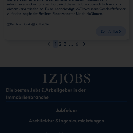
interimsweise übernommen hat, wird diesen Job voraussichtlich noch in
diesem Jahr wieder los. Es sei beabsichtigt, 2011 zwei neue Geschäftsführer
zu finden, sagte der Berliner Finanzsenator Ulrich Nußbaum.
Bernhard Bomke
30.11.2024
Zum Artikel
1
2
3
...
6
Die besten Jobs & Arbeitgeber in der
Immobilienbranche
Jobfelder
Architektur & Ingenieursleistungen