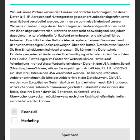
(33) sind in…
Wir und unsere Partner verwenden Cookies und ähnliche Technologien, mit denen
IZ
30.11.2024
Daten (z.B. IP-Adressen) auf Nutzergeräten gespeichert und/oder abgerufen sowie
anschließend verarbeitet werden, um Ihnen ein optimales Erlebnis auf unserer
Zum Artikel
Webseite zu bieten. Einige dieser Technologien sind notwendig und können nicht
von Ihnen abgewählt werden, während andere nicht notwendig sind, uns jedoch
dazu dienen, unsere Webseite fortlaufend zu verbessern und wirtschaftlich zu
betreiben. Durch Klicken des Buttons 'Alles akzeptieren' können Sie in den Einsatz
der nicht notwendigen Cookies einwilligen. Über den Button 'Detailauswahl' können
Sie Ihre Entscheidungen individuell anpassen. Sie können Ihre Datenschutz-
Einstellungen jederzeit ändern oder Ihre Einwilligung widerrufen, indem Sie auf den
Link 'Cookie-Einstellungen' im Footer der Webseite klicken. Hinweis auf
Verarbeitung Ihrer auf dieser Webseite erhobenen Daten in den USA: Indem Sie auf
'Alles akzeptieren' klicken, willigen Sie zugleich gem. Art. 49 Abs. 1 S. 1 lit. a DSGVO
ein, dass Ihre Daten in den USA verarbeitet werden. Die hiervon umfassten
Anbieter entnehmen Sie bitte der Anbieterliste in der Detailauswahl. Die USA
werden vom Europäischen Gerichtshof als ein Land mit einem nach EU-Standards
Köpfe
unzureichendem Datenschutzniveau eingeschätzt. Es besteht insbesondere das
Risiko, dass Ihre Daten durch US-Behörden, zu Kontroll- und zu
HSH Real Estate: Weinstock geht
Überwachungszwecken, möglicherweise auch ohne Rechtsbehelfsmöglichkeiten,
verarbeitet werden können.
Es folgt eine Liste der Service-Gruppen, für die eine Einwi
Essenziell
IZ
30.11.2024
Zum Artikel
Marketing
Speichern