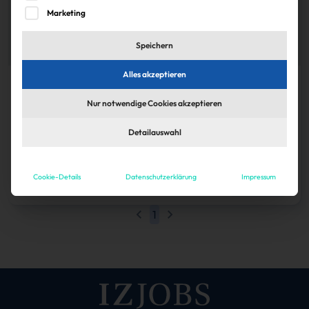
Marketing
Speichern
Alles akzeptieren
Köpfe
Nur notwendige Cookies akzeptieren
Birger Ohl leitet Officium
Detailauswahl
Als Nachfolger für Stephan Kiermeyer hat der Mess- und
Energiedienstleister Officium Birger Ohl zum CEO ernannt.
Janina Stadel
30.11.2024
Cookie-Details
Datenschutzerklärung
Impressum
Zum Artikel
1