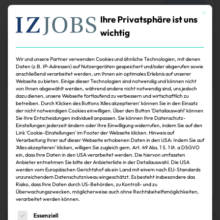
Zum Artikel
Mit dies
Ihre Privatsphäre ist uns
wichtig
Wir und unsere Partner verwenden Cookies und ähnliche Technologien, mit denen
Daten (z.B. IP-Adressen) auf Nutzergeräten gespeichert und/oder abgerufen sowie
anschließend verarbeitet werden, um Ihnen ein optimales Erlebnis auf unserer
Webseite zu bieten. Einige dieser Technologien sind notwendig und können nicht
von Ihnen abgewählt werden, während andere nicht notwendig sind, uns jedoch
dazu dienen, unsere Webseite fortlaufend zu verbessern und wirtschaftlich zu
betreiben. Durch Klicken des Buttons 'Alles akzeptieren' können Sie in den Einsatz
Köpfe
der nicht notwendigen Cookies einwilligen. Über den Button 'Detailauswahl' können
Sie Ihre Entscheidungen individuell anpassen. Sie können Ihre Datenschutz-
Stephan Kiermeyer folgt Andreas Göppel zu
Einstellungen jederzeit ändern oder Ihre Einwilligung widerrufen, indem Sie auf den
Tenié und Gores
Link 'Cookie-Einstellungen' im Footer der Webseite klicken. Hinweis auf
Verarbeitung Ihrer auf dieser Webseite erhobenen Daten in den USA: Indem Sie auf
'Alles akzeptieren' klicken, willigen Sie zugleich gem. Art. 49 Abs. 1 S. 1 lit. a DSGVO
Stephan Kiermeyer wechselt von Kalorimeta zum Messdienstleister Tenié
ein, dass Ihre Daten in den USA verarbeitet werden. Die hiervon umfassten
und Gores. Er wird dort Geschäftsführer neben Andreas Göppel.
Anbieter entnehmen Sie bitte der Anbieterliste in der Detailauswahl. Die USA
werden vom Europäischen Gerichtshof als ein Land mit einem nach EU-Standards
Lars Wiederhold
30.11.2024
unzureichendem Datenschutzniveau eingeschätzt. Es besteht insbesondere das
Risiko, dass Ihre Daten durch US-Behörden, zu Kontroll- und zu
Zum Artikel
Überwachungszwecken, möglicherweise auch ohne Rechtsbehelfsmöglichkeiten,
verarbeitet werden können.
Es folgt eine Liste der Service-Gruppen, für die eine Einwi
Essenziell