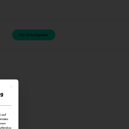
Für Arbeitgeber
Mit diesem Button wird der Dialog geschlossen. Seine Funktionalität ist identisch mit der 
ig
) auf
imales
Ihnen
aufend zu