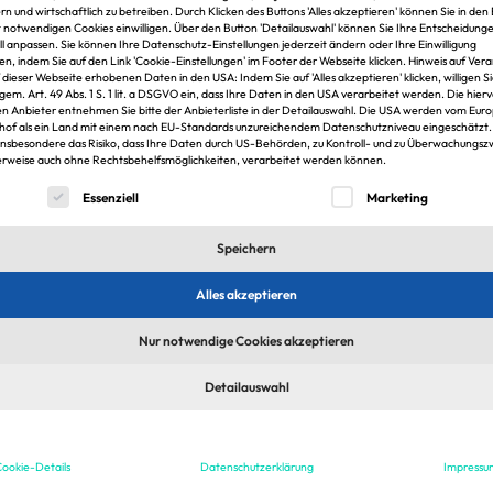
rn und wirtschaftlich zu betreiben. Durch Klicken des Buttons 'Alles akzeptieren' können Sie in den 
t notwendigen Cookies einwilligen. Über den Button 'Detailauswahl' können Sie Ihre Entscheidung
ell anpassen. Sie können Ihre Datenschutz-Einstellungen jederzeit ändern oder Ihre Einwilligung
en, indem Sie auf den Link 'Cookie-Einstellungen' im Footer der Webseite klicken. Hinweis auf Ver
ed
f dieser Webseite erhobenen Daten in den USA: Indem Sie auf 'Alles akzeptieren' klicken, willigen S
 gem. Art. 49 Abs. 1 S. 1 lit. a DSGVO ein, dass Ihre Daten in den USA verarbeitet werden. Die hier
n Anbieter entnehmen Sie bitte der Anbieterliste in der Detailauswahl. Die USA werden vom Eur
hof als ein Land mit einem nach EU-Standards unzureichendem Datenschutzniveau eingeschätzt.
insbesondere das Risiko, dass Ihre Daten durch US-Behörden, zu Kontroll- und zu Überwachungs
rweise auch ohne Rechtsbehelfsmöglichkeiten, verarbeitet werden können.
lgt eine Liste der Service-Gruppen, für die eine Einwilligung er
Essenziell
Marketing
1
Speichern
Alles akzeptieren
Nur notwendige Cookies akzeptieren
Detailauswahl
sten Jobs & Arbeitgeber in der Immobilien
Jobfelder
ookie-Details
Datenschutzerklärung
Impressu
stungen
Asset-Management
Controlling & Buchhaltu