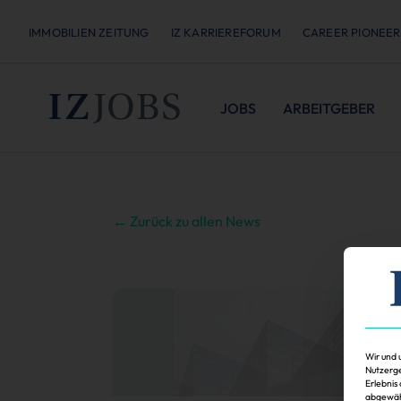
IMMOBILIEN ZEITUNG
IZ KARRIEREFORUM
CAREER PIONEER
JOBS
ARBEITGEBER
← Zurück zu allen News
Wir und 
Nutzerge
Erlebnis
abgewähl