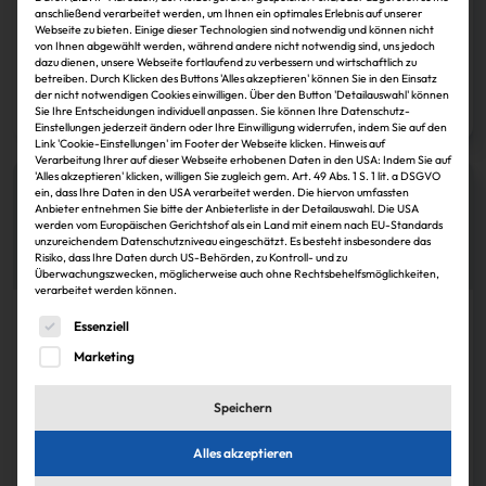
Vorstand des Bauunternehmens Ed. Züblin. Ulrich Weinmann macht den
anschließend verarbeitet werden, um Ihnen ein optimales Erlebnis auf unserer
Platz frei, er widmet sich künftig unter der Flagge des Strabag-Konzerns
Webseite zu bieten. Einige dieser Technologien sind notwendig und können nicht
dem australischen Markt.
von Ihnen abgewählt werden, während andere nicht notwendig sind, uns jedoch
dazu dienen, unsere Webseite fortlaufend zu verbessern und wirtschaftlich zu
betreiben. Durch Klicken des Buttons 'Alles akzeptieren' können Sie in den Einsatz
Anke Pipke
30.11.2024
der nicht notwendigen Cookies einwilligen. Über den Button 'Detailauswahl' können
Zum Artikel
Sie Ihre Entscheidungen individuell anpassen. Sie können Ihre Datenschutz-
Einstellungen jederzeit ändern oder Ihre Einwilligung widerrufen, indem Sie auf den
Link 'Cookie-Einstellungen' im Footer der Webseite klicken. Hinweis auf
Verarbeitung Ihrer auf dieser Webseite erhobenen Daten in den USA: Indem Sie auf
'Alles akzeptieren' klicken, willigen Sie zugleich gem. Art. 49 Abs. 1 S. 1 lit. a DSGVO
ein, dass Ihre Daten in den USA verarbeitet werden. Die hiervon umfassten
Anbieter entnehmen Sie bitte der Anbieterliste in der Detailauswahl. Die USA
werden vom Europäischen Gerichtshof als ein Land mit einem nach EU-Standards
unzureichendem Datenschutzniveau eingeschätzt. Es besteht insbesondere das
Risiko, dass Ihre Daten durch US-Behörden, zu Kontroll- und zu
Überwachungszwecken, möglicherweise auch ohne Rechtsbehelfsmöglichkeiten,
verarbeitet werden können.
Es folgt eine Liste der Service-Gruppen, für die eine Einwi
Köpfe
Essenziell
Marketing
Markus Landgraf rückt in Züblin-Vorstand auf
Mit Markus Landgraf bleibt der Züblin-Vorstand achtköpfig. Er übernimmt
Speichern
die Aufgaben von Dr. Ulrich Klotz.
Alles akzeptieren
Janina Stadel
30.11.2024
Zum Artikel