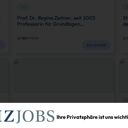
Köpfe
Ka
-
Prof. Dr. Regina Zeitner, seit 2005
St
Professorin für Grundlagen…
de
IZ
30.11.2024
I
Zum Artikel
Ka
T
Ihre Privatsphäre ist uns wicht
Tho
Karriere
auc