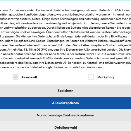
bev
Pro
unsere Partner verwenden Cookies und ähnliche Technologien, mit denen Daten (z.B. IP-Adressen
ein
räten gespeichert und/oder abgerufen sowie anschließend verarbeitet werden, um Ihnen ein opt
Hol
 auf unserer Webseite zu bieten. Einige dieser Technologien sind notwendig und können nicht von 
199
t werden, während andere nicht notwendig sind, uns jedoch dazu dienen, unsere Webseite fortl
Top-Arbeitgeber 2010: Hochtief, JLL und
und
rn und wirtschaftlich zu betreiben. Durch Klicken des Buttons 'Alles akzeptieren' können Sie in den 
200
ECE
t notwendigen Cookies einwilligen. Über den Button 'Detailauswahl' können Sie Ihre Entscheidung
reg
ell anpassen. Sie können Ihre Datenschutz-Einstellungen jederzeit ändern oder Ihre Einwilligung
n
200
Jetzt kann wohl endgültig niemand mehr von Zufall
en, indem Sie auf den Link 'Cookie-Einstellungen' im Footer der Webseite klicken. Hinweis auf Ver
Rea
sprechen: Wie schon 2009 sind auch in diesem Jahr wieder
f dieser Webseite erhobenen Daten in den USA: Indem Sie auf 'Alles akzeptieren' klicken, willigen S
ns
glo
Hochtief, Jones Lang LaSalle und ECE die bestplatzierten
 gem. Art. 49 Abs. 1 S. 1 lit. a DSGVO ein, dass Ihre Daten in den USA verarbeitet werden. Die hier
Man
Unternehmen der Top-Arbeitgeber-Umfrage der Immobilien
n Anbieter entnehmen Sie bitte der Anbieterliste in der Detailauswahl. Die USA werden vom Eur
g,
Fac
hof als ein Land mit einem nach EU-Standards unzureichendem Datenschutzniveau eingeschätzt.
Zeitung.
Fre
insbesondere das Risiko, dass Ihre Daten durch US-Behörden, zu Kontroll- und zu Überwachungs
rweise auch ohne Rechtsbehelfsmöglichkeiten, verarbeitet werden können.
ein
Pro
lgt eine Liste der Service-Gruppen, für die eine Einwilligung er
Ber
Essenziell
Marketing
Imm
Ber
Speichern
For
Lars Wiederhold
30.11.2024
Fra
Dre
Alles akzeptieren
I
Zum Artikel
Nur notwendige Cookies akzeptieren
Detailauswahl