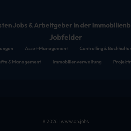
sten Jobs & Arbeitgeber in der Immobilien
Jobfelder
stungen
Asset-Management
Controlling & Buchhaltu
äfte & Management
Immobilienverwaltung
Projek
© 2026 | www.cp.jobs