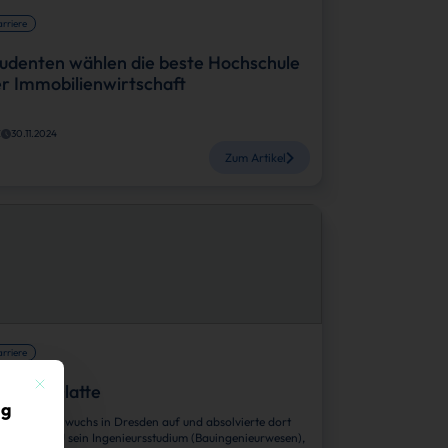
rriere
udenten wählen die beste Hochschule
r Immobilienwirtschaft
Z
30.11.2024
Zum Artikel
rriere
Mit diesem Button wird der Dialog geschlossen. Seine Funktionalität ist identisch mit der 
homas Glatte
ig
mas Glatte wuchs in Dresden auf und absolvierte dort
h an der TU sein Ingenieursstudium (Bauingenieurwesen),