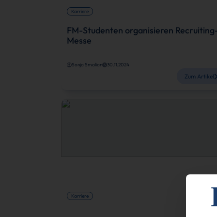
Karriere
FM-Studenten organisieren Recruiting
Messe
Sonja Smalian
30.11.2024
Zum Artikel
Karriere