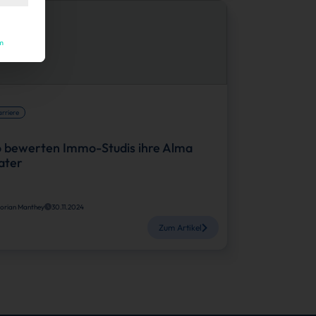
m
rriere
 bewerten Immo-Studis ihre Alma
ater
lorian Manthey
30.11.2024
Zum Artikel