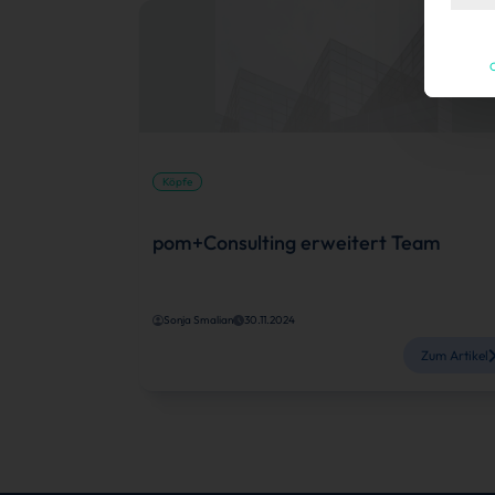
C
Köpfe
pom+Consulting erweitert Team
Sonja Smalian
30.11.2024
Zum Artikel