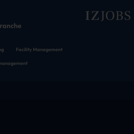
branche
ng
Facility Management
tmanagement