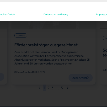
ookie-Details
Datenschutzerklärung
Impressu
Karriere
Ka
Förderpreisträger ausgezeichnet
So
Zum 15. Mal hat die German Facility Management
M
Association Gefma ihre Förderpreise für akademische
Abschlussarbeiten verliehen. Sechs Preisträger zwischen 25
Jahren und 50 Jahren wurden ausgezeichnet.
F
Sonja Smalian
30.11.2024
Zum Artikel
1
2
3
...
5