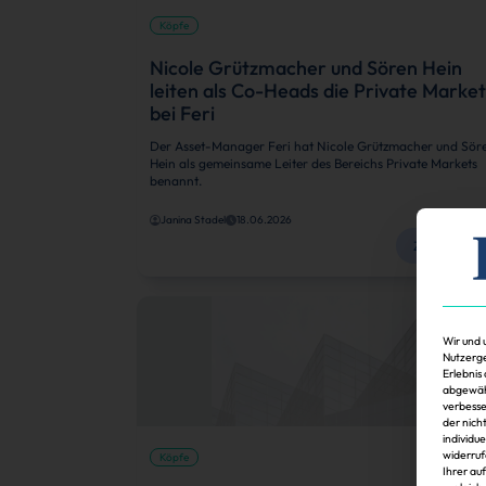
Köpfe
Nicole Grützmacher und Sören Hein
leiten als Co-Heads die Private Market
bei Feri
Der Asset-Manager Feri hat Nicole Grützmacher und Sör
Hein als gemeinsame Leiter des Bereichs Private Markets
benannt.
Janina Stadel
18.06.2026
Zum Artikel
Wir und 
Nutzerge
Erlebnis
abgewähl
verbesse
der nich
individu
widerruf
Köpfe
Ihrer au