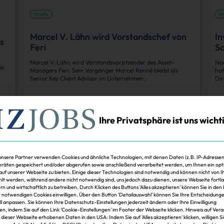
Köpfe
K
Marcel V. Lähn wird Vorstandschef von
In
s
Feri
Sc
Marcel V. Lähn wird Vorstandsvorsitzender des Asset-
Nac
en
Managers Feri. Sein Vorgänger Marcel Renné bleibt als
hat
Senior Key Client Advisor im Unternehmen.
Dir
Janina Stadel, erstellt mit IZ KI
06.05.2026
J
Zum Artikel
Ihre Privatsphäre ist uns wicht
unsere Partner verwenden Cookies und ähnliche Technologien, mit denen Daten (z.B. IP-Adressen
räten gespeichert und/oder abgerufen sowie anschließend verarbeitet werden, um Ihnen ein opt
 auf unserer Webseite zu bieten. Einige dieser Technologien sind notwendig und können nicht von 
t werden, während andere nicht notwendig sind, uns jedoch dazu dienen, unsere Webseite fortl
rn und wirtschaftlich zu betreiben. Durch Klicken des Buttons 'Alles akzeptieren' können Sie in den 
t notwendigen Cookies einwilligen. Über den Button 'Detailauswahl' können Sie Ihre Entscheidung
ell anpassen. Sie können Ihre Datenschutz-Einstellungen jederzeit ändern oder Ihre Einwilligung
en, indem Sie auf den Link 'Cookie-Einstellungen' im Footer der Webseite klicken. Hinweis auf Ver
Köpfe
K
f dieser Webseite erhobenen Daten in den USA: Indem Sie auf 'Alles akzeptieren' klicken, willigen S