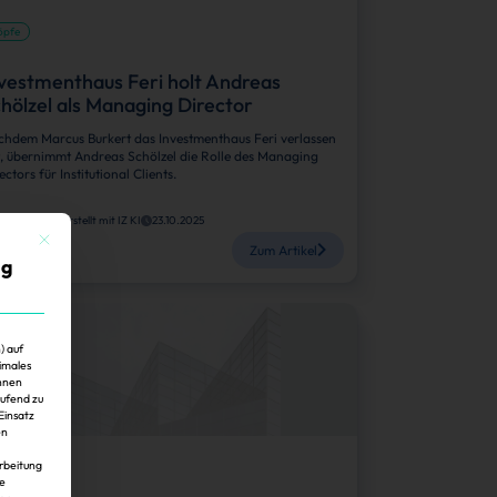
öpfe
vestmenthaus Feri holt Andreas
hölzel als Managing Director
hdem Marcus Burkert das Investmenthaus Feri verlassen
, übernimmt Andreas Schölzel die Rolle des Managing
ectors für Institutional Clients.
anina Stadel, erstellt mit IZ KI
23.10.2025
Mit diesem Button wird der Dialog geschlossen. Seine Funktionalität ist identisch mit der 
Zum Artikel
ig
) auf
imales
Ihnen
aufend zu
Einsatz
en
arbeitung
öpfe
ie