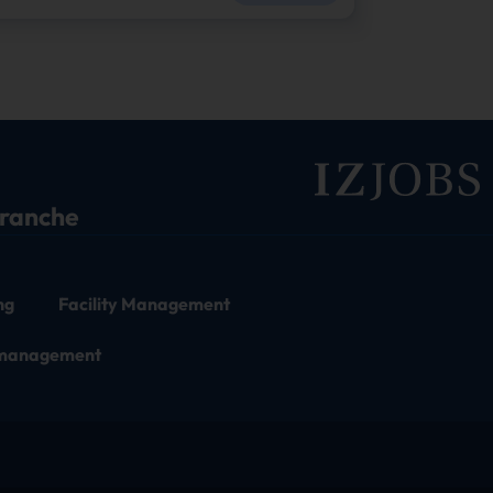
branche
ng
Facility Management
tmanagement