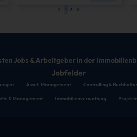
1
2
sten Jobs & Arbeitgeber in der Immobilien
Jobfelder
stungen
Asset-Management
Controlling & Buchhaltu
äfte & Management
Immobilienverwaltung
Projek