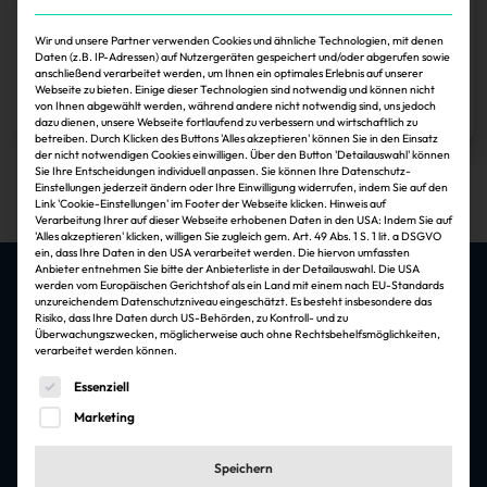
Verein „Offenbach offensiv“ gegründet
Wir und unsere Partner verwenden Cookies und ähnliche Technologien, mit denen
Daten (z.B. IP-Adressen) auf Nutzergeräten gespeichert und/oder abgerufen sowie
anschließend verarbeitet werden, um Ihnen ein optimales Erlebnis auf unserer
Sonja Smalian
30.11.2024
Webseite zu bieten. Einige dieser Technologien sind notwendig und können nicht
von Ihnen abgewählt werden, während andere nicht notwendig sind, uns jedoch
Zum Artikel
dazu dienen, unsere Webseite fortlaufend zu verbessern und wirtschaftlich zu
betreiben. Durch Klicken des Buttons 'Alles akzeptieren' können Sie in den Einsatz
der nicht notwendigen Cookies einwilligen. Über den Button 'Detailauswahl' können
1
Sie Ihre Entscheidungen individuell anpassen. Sie können Ihre Datenschutz-
Einstellungen jederzeit ändern oder Ihre Einwilligung widerrufen, indem Sie auf den
Link 'Cookie-Einstellungen' im Footer der Webseite klicken. Hinweis auf
Verarbeitung Ihrer auf dieser Webseite erhobenen Daten in den USA: Indem Sie auf
'Alles akzeptieren' klicken, willigen Sie zugleich gem. Art. 49 Abs. 1 S. 1 lit. a DSGVO
ein, dass Ihre Daten in den USA verarbeitet werden. Die hiervon umfassten
Anbieter entnehmen Sie bitte der Anbieterliste in der Detailauswahl. Die USA
werden vom Europäischen Gerichtshof als ein Land mit einem nach EU-Standards
unzureichendem Datenschutzniveau eingeschätzt. Es besteht insbesondere das
Risiko, dass Ihre Daten durch US-Behörden, zu Kontroll- und zu
Die besten Jobs & Arbeitgeber in der
Überwachungszwecken, möglicherweise auch ohne Rechtsbehelfsmöglichkeiten,
Immobilienbranche
verarbeitet werden können.
Es folgt eine Liste der Service-Gruppen, für die eine Einwi
Essenziell
Jobfelder
Marketing
Architektur & Ingenieursleistungen
Speichern