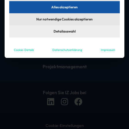
Asset-Management
Alles akzeptieren
Controlling & Buchhaltung
Nur notwendige Cookies akzeptieren
Facility Management
Detailauswahl
Führungskräfte & Management
Cookie-Details
Datenschutzerklärung
Impressum
Immobilienverwaltung
Projektmanagement
Folgen Sie IZ Jobs bei
Cookie-Einstellungen