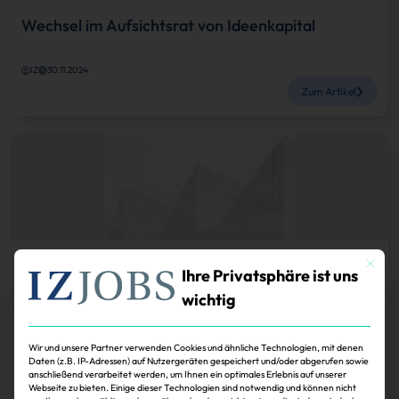
Wechsel im Aufsichtsrat von Ideenkapital
IZ
30.11.2024
Zum Artikel
Mit dies
Köpfe
Ihre Privatsphäre ist uns
wichtig
Dr. Joachim Girnth ist zum Vorsitzenden des
Aufsichtsrats von…
Wir und unsere Partner verwenden Cookies und ähnliche Technologien, mit denen
Daten (z.B. IP-Adressen) auf Nutzergeräten gespeichert und/oder abgerufen sowie
IZ
30.11.2024
anschließend verarbeitet werden, um Ihnen ein optimales Erlebnis auf unserer
Zum Artikel
Webseite zu bieten. Einige dieser Technologien sind notwendig und können nicht