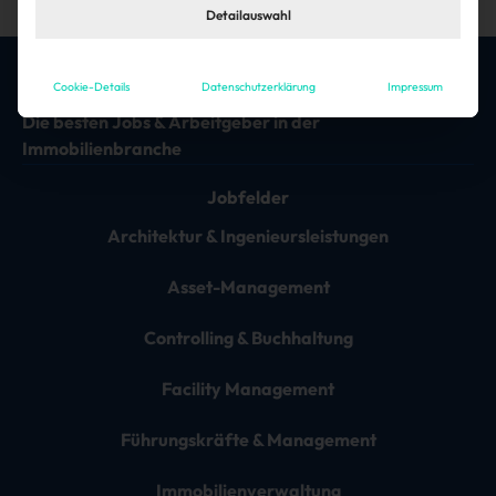
Detailauswahl
Cookie-Details
Datenschutzerklärung
Impressum
Die besten Jobs & Arbeitgeber in der
Immobilienbranche
Jobfelder
Architektur & Ingenieursleistungen
Asset-Management
Controlling & Buchhaltung
Facility Management
Führungskräfte & Management
Immobilienverwaltung