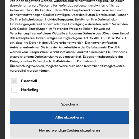
von Ihnen abgewählt werden, während andere nicht notwendig sind, uns jedoch
dazu dienen, unsere Webseite fortlaufend zu verbessern und wirtschaftlich zu
betreiben. Durch Klicken des Buttons 'Alles akzeptieren' können Sie in den Einsatz
der nicht notwendigen Cookies einwilligen. Über den Button 'Detailauswahl' können
Sie Ihre Entscheidungen individuell anpassen. Sie können Ihre Datenschutz-
Einstellungen jederzeit ändern oder Ihre Einwilligung widerrufen, indem Sie auf den
Link 'Cookie-Einstellungen' im Footer der Webseite klicken. Hinweis auf
Verarbeitung Ihrer auf dieser Webseite erhobenen Daten in den USA: Indem Sie auf
'Alles akzeptieren' klicken, willigen Sie zugleich gem. Art. 49 Abs. 1 S. 1 lit. a DSGVO
ein, dass Ihre Daten in den USA verarbeitet werden. Die hiervon umfassten
Anbieter entnehmen Sie bitte der Anbieterliste in der Detailauswahl. Die USA
werden vom Europäischen Gerichtshof als ein Land mit einem nach EU-Standards
Köpfe
unzureichendem Datenschutzniveau eingeschätzt. Es besteht insbesondere das
Risiko, dass Ihre Daten durch US-Behörden, zu Kontroll- und zu
Überwachungszwecken, möglicherweise auch ohne Rechtsbehelfsmöglichkeiten,
Claudia Hoyer und Martin Thiel führen TAG als
verarbeitet werden können.
Co-CEOs
Es folgt eine Liste der Service-Gruppen, für die eine Einwi
Essenziell
Als Co-CEOs bilden Claudia Hoyer und Martin Thiel nun die
Führungsspitze von TAG Immobilien. Zudem besetzt das Unternehmen den
Marketing
Aufsichtsrat um.
Speichern
Janina Stadel
30.11.2024
Zum Artikel
Alles akzeptieren
1
Nur notwendige Cookies akzeptieren