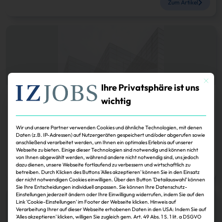
Zum Artikel
Mit dies
Ihre Privatsphäre ist uns
wichtig
Köpfe
Vorstandswahlen des Verbands der Privaten
Bausparkassen
Wir und unsere Partner verwenden Cookies und ähnliche Technologien, mit denen
Daten (z.B. IP-Adressen) auf Nutzergeräten gespeichert und/oder abgerufen sowie
anschließend verarbeitet werden, um Ihnen ein optimales Erlebnis auf unserer
Webseite zu bieten. Einige dieser Technologien sind notwendig und können nicht
Florian Manthey
30.11.2024
von Ihnen abgewählt werden, während andere nicht notwendig sind, uns jedoch
dazu dienen, unsere Webseite fortlaufend zu verbessern und wirtschaftlich zu
Zum Artikel
betreiben. Durch Klicken des Buttons 'Alles akzeptieren' können Sie in den Einsatz
der nicht notwendigen Cookies einwilligen. Über den Button 'Detailauswahl' können
Sie Ihre Entscheidungen individuell anpassen. Sie können Ihre Datenschutz-
Einstellungen jederzeit ändern oder Ihre Einwilligung widerrufen, indem Sie auf den
Link 'Cookie-Einstellungen' im Footer der Webseite klicken. Hinweis auf
Verarbeitung Ihrer auf dieser Webseite erhobenen Daten in den USA: Indem Sie auf
'Alles akzeptieren' klicken, willigen Sie zugleich gem. Art. 49 Abs. 1 S. 1 lit. a DSGVO