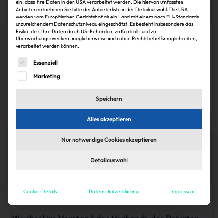
ein, dass Ihre Daten in den USA verarbeitet werden. Die hiervon umfassten
Anbieter entnehmen Sie bitte der Anbieterliste in der Detailauswahl. Die USA
werden vom Europäischen Gerichtshof als ein Land mit einem nach EU-Standards
unzureichendem Datenschutzniveau eingeschätzt. Es besteht insbesondere das
Risiko, dass Ihre Daten durch US-Behörden, zu Kontroll- und zu
Überwachungszwecken, möglicherweise auch ohne Rechtsbehelfsmöglichkeiten,
Köpfe
verarbeitet werden können.
Verband der Privaten Bausparkassen wählt
Es folgt eine Liste der Service-Gruppen, für die eine Einwi
Essenziell
Vorstandsmitglied
Marketing
Sonja Smalian
30.11.2024
Speichern
Zum Artikel
Alles akzeptieren
Nur notwendige Cookies akzeptieren
Detailauswahl
Cookie-Details
Datenschutzerklärung
Impressum
Köpfe