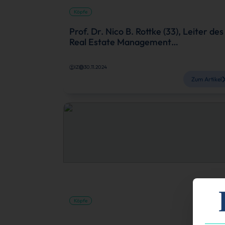
Köpfe
Prof. Dr. Nico B. Rottke (33), Leiter des
Real Estate Management…
IZ
30.11.2024
Zum Artikel
Köpfe