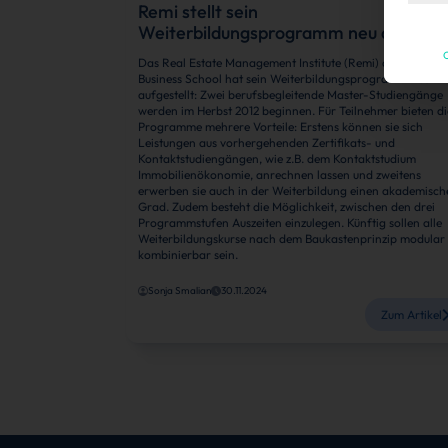
Remi stellt sein
Weiterbildungsprogramm neu auf
C
Das Real Estate Management Institute (Remi) an der EBS
Business School hat sein Weiterbildungsprogramm neu
aufgestellt: Zwei berufsbegleitende Master-Studiengänge
werden im Herbst 2012 beginnen. Für Teilnehmer bieten di
Programme mehrere Vorteile: Erstens können sie sich
Leistungen aus vorhergehenden Zertifikats- und
Kontaktstudiengängen, wie z.B. dem Kontaktstudium
Immobilienökonomie, anrechnen lassen und zweitens
erwerben sie auch in der Weiterbildung einen akademisch
Grad. Zudem besteht die Möglichkeit, zwischen den drei
Programmstufen Auszeiten einzulegen. Künftig sollen alle
Weiterbildungskurse nach dem Baukastenprinzip modular
kombinierbar sein.
Sonja Smalian
30.11.2024
Zum Artikel