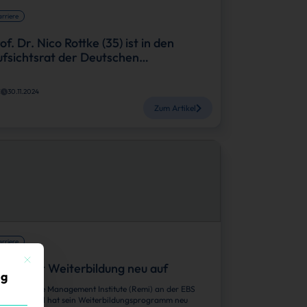
rriere
of. Dr. Nico Rottke (35) ist in den
fsichtsrat der Deutschen…
Z
30.11.2024
Zum Artikel
rriere
Mit diesem Button wird der Dialog geschlossen. Seine Funktionalität ist identisch mit der 
mi stellt Weiterbildung neu auf
ig
 Real Estate Management Institute (Remi) an der EBS
iness School hat sein Weiterbildungsprogramm neu