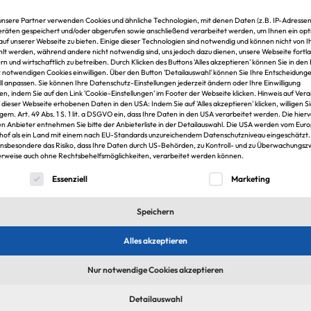
auf
wer
unsere Partner verwenden Cookies und ähnliche Technologien, mit denen Daten (z.B. IP-Adressen
Corestate Capital fördert
Pro
räten gespeichert und/oder abgerufen sowie anschließend verarbeitet werden, um Ihnen ein opt
Lei
Forschungsstelle am Remi
 auf unserer Webseite zu bieten. Einige dieser Technologien sind notwendig und können nicht von 
Kon
t werden, während andere nicht notwendig sind, uns jedoch dazu dienen, unsere Webseite fortl
Imm
rn und wirtschaftlich zu betreiben. Durch Klicken des Buttons 'Alles akzeptieren' können Sie in den 
erw
t notwendigen Cookies einwilligen. Über den Button 'Detailauswahl' können Sie Ihre Entscheidung
Gra
ell anpassen. Sie können Ihre Datenschutz-Einstellungen jederzeit ändern oder Ihre Einwilligung
Pro
en, indem Sie auf den Link 'Cookie-Einstellungen' im Footer der Webseite klicken. Hinweis auf Ver
f dieser Webseite erhobenen Daten in den USA: Indem Sie auf 'Alles akzeptieren' klicken, willigen S
Wei
 gem. Art. 49 Abs. 1 S. 1 lit. a DSGVO ein, dass Ihre Daten in den USA verarbeitet werden. Die hier
kom
IZ
30.11.2024
n Anbieter entnehmen Sie bitte der Anbieterliste in der Detailauswahl. Die USA werden vom Eur
hof als ein Land mit einem nach EU-Standards unzureichendem Datenschutzniveau eingeschätzt.
S
insbesondere das Risiko, dass Ihre Daten durch US-Behörden, zu Kontroll- und zu Überwachungs
Zum Artikel
rweise auch ohne Rechtsbehelfsmöglichkeiten, verarbeitet werden können.
lgt eine Liste der Service-Gruppen, für die eine Einwilligung er
Essenziell
Marketing
Speichern
Alles akzeptieren
Nur notwendige Cookies akzeptieren
Detailauswahl