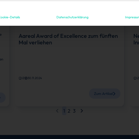
Karriere
Ka
ookie-Details
Datenschutzerklärung
Impressu
e
Aareal Award of Excellence zum fünften
Ne
Mal verliehen
I
en
IZ
30.11.2024
I
Zum Artikel
1
2
3