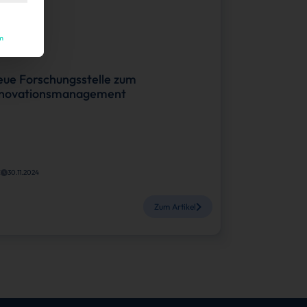
rriere
m
ue Forschungsstelle zum
nnovationsmanagement
Z
30.11.2024
Zum Artikel