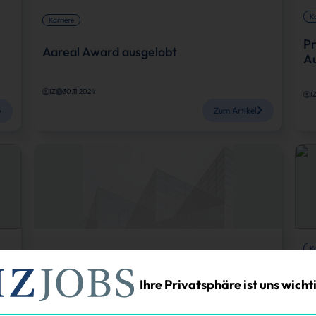
Ka
Karriere
Pr
Aareal Award ausgelobt
Au
IZ
30.11.2024
I
Zum Artikel
Ka
Re
Ihre Privatsphäre ist uns wicht
Karriere
Das
Bus