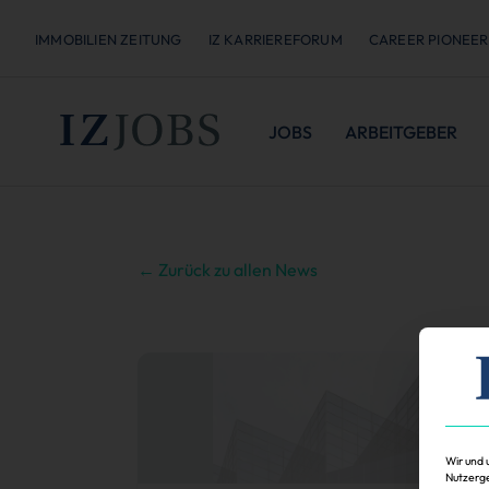
IMMOBILIEN ZEITUNG
IZ KARRIEREFORUM
CAREER PIONEER
JOBS
ARBEITGEBER
← Zurück zu allen News
Wir und 
Nutzerge