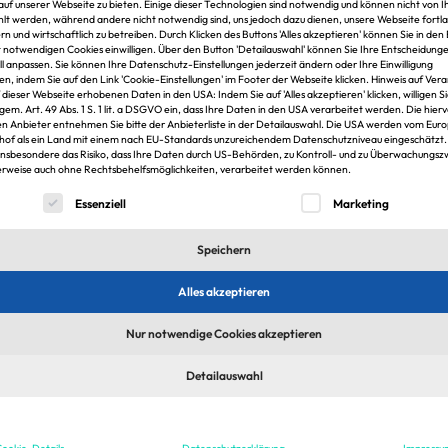
 auf unserer Webseite zu bieten. Einige dieser Technologien sind notwendig und können nicht von 
t werden, während andere nicht notwendig sind, uns jedoch dazu dienen, unsere Webseite fortl
rn und wirtschaftlich zu betreiben. Durch Klicken des Buttons 'Alles akzeptieren' können Sie in den 
t notwendigen Cookies einwilligen. Über den Button 'Detailauswahl' können Sie Ihre Entscheidung
in
ell anpassen. Sie können Ihre Datenschutz-Einstellungen jederzeit ändern oder Ihre Einwilligung
en, indem Sie auf den Link 'Cookie-Einstellungen' im Footer der Webseite klicken. Hinweis auf Ver
f dieser Webseite erhobenen Daten in den USA: Indem Sie auf 'Alles akzeptieren' klicken, willigen S
 gem. Art. 49 Abs. 1 S. 1 lit. a DSGVO ein, dass Ihre Daten in den USA verarbeitet werden. Die hier
n Anbieter entnehmen Sie bitte der Anbieterliste in der Detailauswahl. Die USA werden vom Eur
hof als ein Land mit einem nach EU-Standards unzureichendem Datenschutzniveau eingeschätzt.
insbesondere das Risiko, dass Ihre Daten durch US-Behörden, zu Kontroll- und zu Überwachungs
rweise auch ohne Rechtsbehelfsmöglichkeiten, verarbeitet werden können.
lgt eine Liste der Service-Gruppen, für die eine Einwilligung er
Essenziell
Marketing
1
Speichern
Alles akzeptieren
Nur notwendige Cookies akzeptieren
Detailauswahl
sten Jobs & Arbeitgeber in der Immobilien