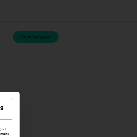
Für Arbeitgeber
Mit diesem Button wird der Dialog geschlossen. Seine Funktionalität ist identisch mit der 
ig
) auf
imales