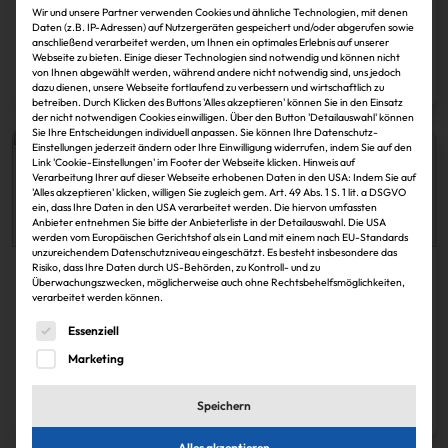
Youniq: Nonnengässer zum CEO berufen
Wir und unsere Partner verwenden Cookies und ähnliche Technologien, mit denen
Daten (z.B. IP-Adressen) auf Nutzergeräten gespeichert und/oder abgerufen sowie
anschließend verarbeitet werden, um Ihnen ein optimales Erlebnis auf unserer
Webseite zu bieten. Einige dieser Technologien sind notwendig und können nicht
IZ
30.11.2024
von Ihnen abgewählt werden, während andere nicht notwendig sind, uns jedoch
Zum Artikel
dazu dienen, unsere Webseite fortlaufend zu verbessern und wirtschaftlich zu
betreiben. Durch Klicken des Buttons 'Alles akzeptieren' können Sie in den Einsatz
der nicht notwendigen Cookies einwilligen. Über den Button 'Detailauswahl' können
Sie Ihre Entscheidungen individuell anpassen. Sie können Ihre Datenschutz-
Einstellungen jederzeit ändern oder Ihre Einwilligung widerrufen, indem Sie auf den
Link 'Cookie-Einstellungen' im Footer der Webseite klicken. Hinweis auf
Verarbeitung Ihrer auf dieser Webseite erhobenen Daten in den USA: Indem Sie auf
'Alles akzeptieren' klicken, willigen Sie zugleich gem. Art. 49 Abs. 1 S. 1 lit. a DSGVO
ein, dass Ihre Daten in den USA verarbeitet werden. Die hiervon umfassten
Anbieter entnehmen Sie bitte der Anbieterliste in der Detailauswahl. Die USA
werden vom Europäischen Gerichtshof als ein Land mit einem nach EU-Standards
unzureichendem Datenschutzniveau eingeschätzt. Es besteht insbesondere das
Risiko, dass Ihre Daten durch US-Behörden, zu Kontroll- und zu
Köpfe
Überwachungszwecken, möglicherweise auch ohne Rechtsbehelfsmöglichkeiten,
verarbeitet werden können.
Rainer Nonnengässer (47), zuletzt Global COO von
Es folgt eine Liste der Service-Gruppen, für die eine Einwi
Essenziell
Axa Real Estate…
Marketing
IZ
30.11.2024
Speichern
Zum Artikel
Alles akzeptieren