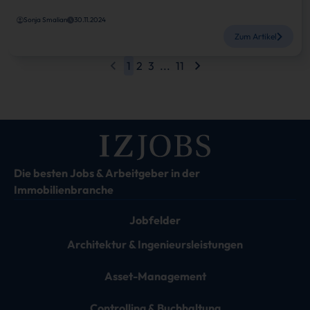
Sonja Smalian
30.11.2024
Zum Artikel
1
2
3
...
11
Die besten Jobs & Arbeitgeber in der
Immobilienbranche
Jobfelder
Architektur & Ingenieursleistungen
Asset-Management
Controlling & Buchhaltung