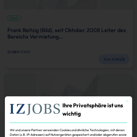
Köpfe
Frank Reitzig (Bild), seit Oktober 2008 Leiter des
Bereichs Vermietung…
IZ
30.11.2024
Zum Artikel
Mit dies
Ihre Privatsphäre ist uns
wichtig
Köpfe
Dietmar Saur (50), zuletzt Investmentmakler bei
Wir und unsere Partner verwenden Cookies und ähnliche Technologien, mit denen
Daten (z.B. IP-Adressen) auf Nutzergeräten gespeichert und/oder abgerufen sowie