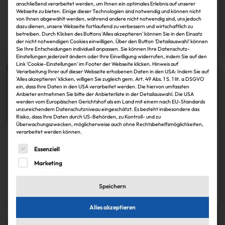
Comfort Düsseldorf, hat…
anschließend verarbeitet werden, um Ihnen ein optimales Erlebnis auf unserer
Webseite zu bieten. Einige dieser Technologien sind notwendig und können nicht
von Ihnen abgewählt werden, während andere nicht notwendig sind, uns jedoch
IZ
30.11.2024
dazu dienen, unsere Webseite fortlaufend zu verbessern und wirtschaftlich zu
betreiben. Durch Klicken des Buttons 'Alles akzeptieren' können Sie in den Einsatz
Zum Artikel
der nicht notwendigen Cookies einwilligen. Über den Button 'Detailauswahl' können
Sie Ihre Entscheidungen individuell anpassen. Sie können Ihre Datenschutz-
Einstellungen jederzeit ändern oder Ihre Einwilligung widerrufen, indem Sie auf den
Link 'Cookie-Einstellungen' im Footer der Webseite klicken. Hinweis auf
Verarbeitung Ihrer auf dieser Webseite erhobenen Daten in den USA: Indem Sie auf
'Alles akzeptieren' klicken, willigen Sie zugleich gem. Art. 49 Abs. 1 S. 1 lit. a DSGVO
ein, dass Ihre Daten in den USA verarbeitet werden. Die hiervon umfassten
Anbieter entnehmen Sie bitte der Anbieterliste in der Detailauswahl. Die USA
werden vom Europäischen Gerichtshof als ein Land mit einem nach EU-Standards
unzureichendem Datenschutzniveau eingeschätzt. Es besteht insbesondere das
Risiko, dass Ihre Daten durch US-Behörden, zu Kontroll- und zu
Überwachungszwecken, möglicherweise auch ohne Rechtsbehelfsmöglichkeiten,
verarbeitet werden können.
Köpfe
Es folgt eine Liste der Service-Gruppen, für die eine Einwi
Essenziell
Silke Bosbach
Marketing
IZ
30.11.2024
Speichern
Zum Artikel
Alles akzeptieren