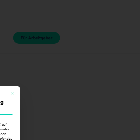
Für Arbeitgeber
Mit diesem Button wird der Dialog geschlossen. Seine Funktionalität ist identisch mit der 
ig
) auf
imales
Ihnen
aufend zu