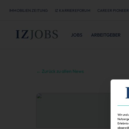
IMMOBILIEN ZEITUNG
IZ KARRIEREFORUM
CAREER PIONEER
JOBS
ARBEITGEBER
← Zurück zu allen News
Wir und 
Nutzerge
Erlebnis
abgewähl