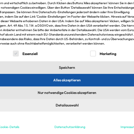
rn und wirtschaftlich zu betreiben. Durch Klicken des Buttons 'Alles akzeptieren' können Sie in den 
t notwendigen Cookies einwilligen. Über den Button 'Detailauswahl' können Sie Ihre Entscheidung
ell anpassen. Sie können Ihre Datenschutz-Einstellungen jederzeit ändern oder Ihre Einwilligung
en, indem Sie auf den Link 'Cookie-Einstellungen' im Footer der Webseite klicken. Hinweis auf Ver
f dieser Webseite erhobenen Daten in den USA: Indem Sie auf 'Alles akzeptieren' klicken, willigen S
 gem. Art. 49 Abs. 1 S. 1 lit. a DSGVO ein, dass Ihre Daten in den USA verarbeitet werden. Die hier
n Anbieter entnehmen Sie bitte der Anbieterliste in der Detailauswahl. Die USA werden vom Eur
hof als ein Land mit einem nach EU-Standards unzureichendem Datenschutzniveau eingeschätzt.
insbesondere das Risiko, dass Ihre Daten durch US-Behörden, zu Kontroll- und zu Überwachungs
rweise auch ohne Rechtsbehelfsmöglichkeiten, verarbeitet werden können.
lgt eine Liste der Service-Gruppen, für die eine Einwilligung er
Essenziell
Marketing
1
Speichern
Alles akzeptieren
Nur notwendige Cookies akzeptieren
Detailauswahl
sten Jobs & Arbeitgeber in der Immobilien
Jobfelder
ookie-Details
Datenschutzerklärung
Impressu
stungen
Asset-Management
Controlling & Buchhaltu