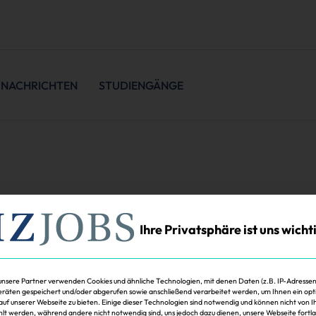
NACHRICHTEN
STUDIENGÄNGE
Ihre Privatsphäre ist uns wicht
unsere Partner verwenden Cookies und ähnliche Technologien, mit denen Daten (z.B. IP-Adressen
räten gespeichert und/oder abgerufen sowie anschließend verarbeitet werden, um Ihnen ein opt
 auf unserer Webseite zu bieten. Einige dieser Technologien sind notwendig und können nicht von 
t werden, während andere nicht notwendig sind, uns jedoch dazu dienen, unsere Webseite fortl