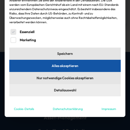
Anbieter entnehmen Sie bitte der Anbieterliste in der Detailauswahl. Die USA
werden vom Europäischen Gerichtshof als ein Land mit einem nach EU-Standards
unzureichendem Datenschutzniveau eingeschätzt. Es besteht insbesondere das
Janina Stadel
30.11.2024
Risiko, dass Ihre Daten durch US-Behörden, zu Kontroll- und zu
Zum Artikel
Überwachungszwecken, möglicherweise auch ohne Rechtsbehelfsmöglichkeiten,
verarbeitet werden können.
1
Es folgt eine Liste der Service-Gruppen, für die eine Einwi
Essenziell
Marketing
Speichern
Alles akzeptieren
Die besten Jobs & Arbeitgeber in der
Nur notwendige Cookies akzeptieren
Immobilienbranche
Detailauswahl
Jobfelder
Architektur & Ingenieursleistungen
Cookie-Details
Datenschutzerklärung
Impressum
Asset-Management