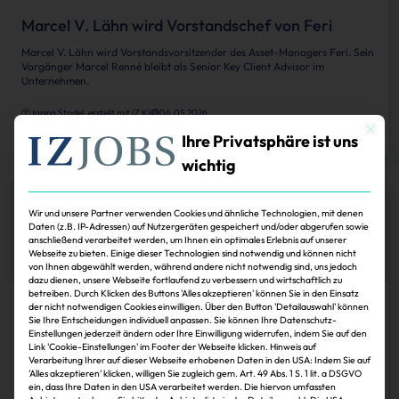
Marcel V. Lähn wird Vorstandschef von Feri
Marcel V. Lähn wird Vorstandsvorsitzender des Asset-Managers Feri. Sein
Vorgänger Marcel Renné bleibt als Senior Key Client Advisor im
Unternehmen.
Janina Stadel, erstellt mit IZ KI
06.05.2026
Mit dies
Zum Artikel
Ihre Privatsphäre ist uns
wichtig
Wir und unsere Partner verwenden Cookies und ähnliche Technologien, mit denen
Daten (z.B. IP-Adressen) auf Nutzergeräten gespeichert und/oder abgerufen sowie
anschließend verarbeitet werden, um Ihnen ein optimales Erlebnis auf unserer
Webseite zu bieten. Einige dieser Technologien sind notwendig und können nicht
von Ihnen abgewählt werden, während andere nicht notwendig sind, uns jedoch
dazu dienen, unsere Webseite fortlaufend zu verbessern und wirtschaftlich zu
betreiben. Durch Klicken des Buttons 'Alles akzeptieren' können Sie in den Einsatz
der nicht notwendigen Cookies einwilligen. Über den Button 'Detailauswahl' können
Köpfe
Sie Ihre Entscheidungen individuell anpassen. Sie können Ihre Datenschutz-
Einstellungen jederzeit ändern oder Ihre Einwilligung widerrufen, indem Sie auf den
Feri erweitert Vorstand mit Marcel Lähn
Link 'Cookie-Einstellungen' im Footer der Webseite klicken. Hinweis auf
Verarbeitung Ihrer auf dieser Webseite erhobenen Daten in den USA: Indem Sie auf
Mit Dr. Marcel Lähn wird der Vorstand des Investmenthauses Feri drei-
'Alles akzeptieren' klicken, willigen Sie zugleich gem. Art. 49 Abs. 1 S. 1 lit. a DSGVO
köpfig. Lähn arbeitet dann auf einer Ebene mit Marcel Renné und Dr.
ein, dass Ihre Daten in den USA verarbeitet werden. Die hiervon umfassten
Heinz-Werner Rapp.