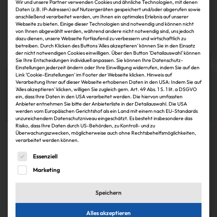
Wir und unsere Partner verwenden Cookies und ähnliche Technologien, mit denen
Generalsekretär
Daten (z.B. IP-Adressen) auf Nutzergeräten gespeichert und/oder abgerufen sowie
anschließend verarbeitet werden, um Ihnen ein optimales Erlebnis auf unserer
Webseite zu bieten. Einige dieser Technologien sind notwendig und können nicht
IZ
30.11.2024
von Ihnen abgewählt werden, während andere nicht notwendig sind, uns jedoch
dazu dienen, unsere Webseite fortlaufend zu verbessern und wirtschaftlich zu
Zum Artikel
betreiben. Durch Klicken des Buttons 'Alles akzeptieren' können Sie in den Einsatz
der nicht notwendigen Cookies einwilligen. Über den Button 'Detailauswahl' können
Sie Ihre Entscheidungen individuell anpassen. Sie können Ihre Datenschutz-
Einstellungen jederzeit ändern oder Ihre Einwilligung widerrufen, indem Sie auf den
Link 'Cookie-Einstellungen' im Footer der Webseite klicken. Hinweis auf
Verarbeitung Ihrer auf dieser Webseite erhobenen Daten in den USA: Indem Sie auf
'Alles akzeptieren' klicken, willigen Sie zugleich gem. Art. 49 Abs. 1 S. 1 lit. a DSGVO
ein, dass Ihre Daten in den USA verarbeitet werden. Die hiervon umfassten
Anbieter entnehmen Sie bitte der Anbieterliste in der Detailauswahl. Die USA
werden vom Europäischen Gerichtshof als ein Land mit einem nach EU-Standards
unzureichendem Datenschutzniveau eingeschätzt. Es besteht insbesondere das
Risiko, dass Ihre Daten durch US-Behörden, zu Kontroll- und zu
Überwachungszwecken, möglicherweise auch ohne Rechtsbehelfsmöglichkeiten,
Köpfe
verarbeitet werden können.
Christian Huttenloher (38), zuletzt
Es folgt eine Liste der Service-Gruppen, für die eine Einwi
Essenziell
Geschäftsführer und Leiter des…
Marketing
IZ
30.11.2024
Speichern
Zum Artikel
Alles akzeptieren